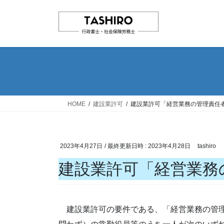
コ
ナ
ン
ビ
テ
ゲ
ン
ー
ツ
シ
へ
ョ
ス
ン
キ
に
ッ
移
HOME
建設業許可
建設業許可「経営業務の管理責任
プ
動
2023年4月27日
/ 最終更新日時 :
2023年4月28日
tashiro
建設業許可「経営業務
建設業許可の要件である、「経営業務の管理