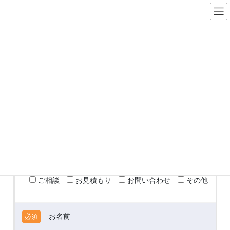
コ
ナ
ン
ビ
テ
ゲ
ン
ー
お問い合わせ
ツ
シ
へ
ョ
ス
ン
HOME
お問い合わせ
キ
に
ッ
移
プ
動
お問い合わせは以下フォームの項目にご記入の上【送信する】を
クリックして下さい。
ご相談内容
必須
ご相談
お見積もり
お問い合わせ
その他
お名前
必須