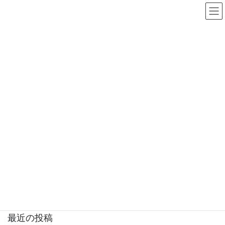
コ
ナ
ン
ビ
テ
ゲ
ン
ー
2024年1月
ツ
シ
へ
ョ
ス
ン
HOME
2024年1月
キ
に
ッ
移
プ
動
2024年1月31日
未分類
パート、アルバイトの年収の壁
従業員１００人以下の会社における１３０万円の壁とは、パー
トやアルバイトで働く人の年収が１３０万円以上になると、扶養
から外れて国民年金や国民健康保険料のの支払う必要が出てくる
為働く時間を調整すること。 パートやアルバイト […]
最近の投稿